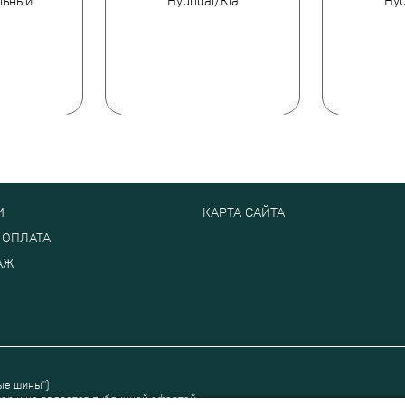
льный
Hyundai/Kia
Hyu
И
КАРТА САЙТА
 ОПЛАТА
АЖ
ые шины")
ер и не является публичной офертой.