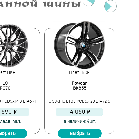
РАННОЙ ШИНЫ
ет: BKF
Цвет: BKF
LS
Powcan
RC70
BK855
 PCD5x114.3 DIA67.1
8.5JxR18 ET30 PCD5x120 DIA72.6
8.5JxR1
 590 ₽
14 060 ₽
ладе: 4шт.
в наличии: 4шт.
ыбрать
выбрать