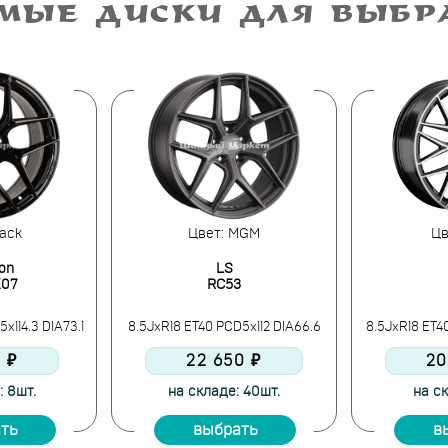
МЫЕ ДИСКИ ДЛЯ ВЫБ
lack
Цвет: MGM
Цв
on
LS
K07
RC53
x114.3 DIA73.1
8.5JxR18 ET40 PCD5x112 DIA66.6
8.5JxR18 ET40
0 ₽
22 650 ₽
20
: 8шт.
на складе: 40шт.
на ск
ть
выбрать
в