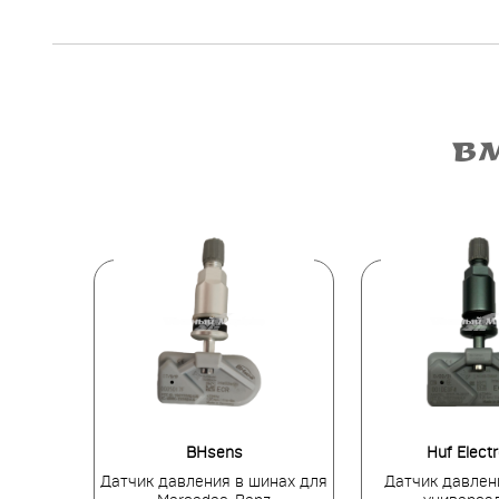
В
s
BHsens
Huf Elect
инах для
Датчик давления в шинах для
Датчик давлен