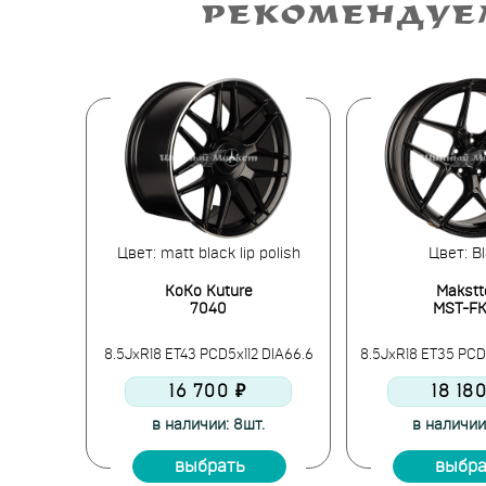
РЕКОМЕНДУЕ
lack lip
Цвет: matt black lip polish
Цвет: B
KoKo Kuture
Makstt
7040
MST-F
3 DIA67.1
8.5JxR18 ET43 PCD5x112 DIA66.6
8.5JxR18 ET35 PCD5
16 700 ₽
18 18
.
в наличии: 8шт.
в наличии
выбрать
выбра