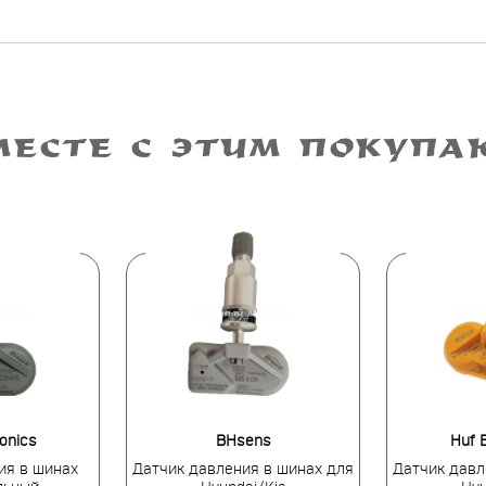
МЕСТЕ С ЭТИМ ПОКУПА
ronics
BHsens
Huf E
ия в шинах
Датчик давления в шинах для
Датчик давл