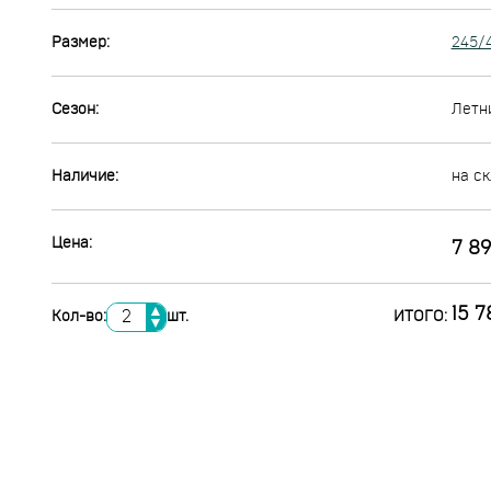
Размер:
245/
Сезон:
Летн
Наличие:
на ск
Цена:
7 89
▲
15 7
Кол-во:
шт.
ИТОГО:
▼