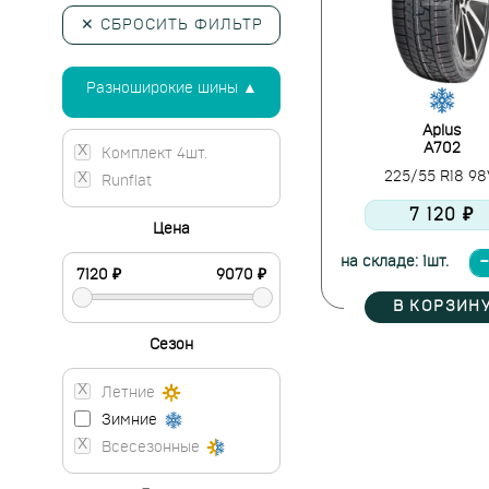
✕ СБРОСИТЬ ФИЛЬТР
Разноширокие шины ▲
Aplus
A702
Комплект 4шт.
225/55 R18 9
Runflat
7 120 ₽
Цена
на складе: 1шт.
В КОРЗИН
Сезон
Летние
Зимние
Всесезонные