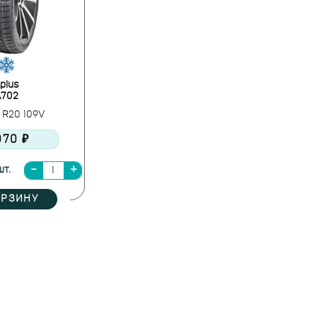
plus
A702
 R20 109V
070 ₽
шт.
ОРЗИНУ