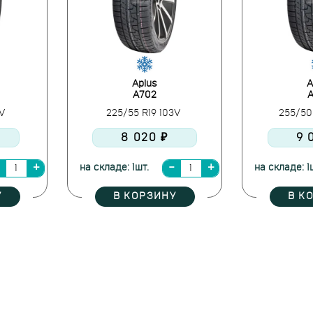
Aplus
A
A702
8V
225/55 R19 103V
255/50
8 020 ₽
9 
на складе: 1шт.
на складе: 1
У
В КОРЗИНУ
В К