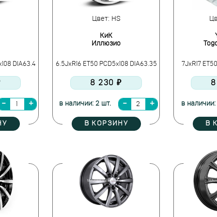
Цвет: HS
Цв
КиК
Иллюзио
Togo
x108 DIA63.4
6.5JxR16 ET50 PCD5x108 DIA63.35
7JxR17 ET5
₽
8 230 ₽
8
в наличии: 2 шт.
в наличии: 
НУ
В КОРЗИНУ
В 