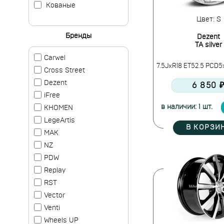
Кованые
Цвет: S
Бренды
Dezent
TA silver
Carwel
7.5JxR18 ET52.5 PCD5
Cross Street
Dezent
6 850 
iFree
в наличии: 1 шт.
KHOMEN
LegeArtis
В КОРЗИ
MAK
NZ
PDW
Replay
RST
Vector
Venti
Wheels UP