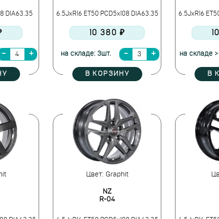
8 DIA63.35
6.5JxR16 ET50 PCD5x108 DIA63.35
6.5JxR16 ET5
₽
10 380 ₽
1
на складе: 3шт.
на складе >
НУ
В КОРЗИНУ
В 
it
Цвет: Graphit
Цв
NZ
R-04