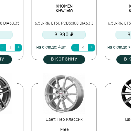
KHOMEN
KHW 1610
K
8 DIA63.35
6.5JxR16 ET50 PCD5x108 DIA63.3
6.5JxR16 ET
₽
9 930 ₽
9
на складе: 4шт.
на складе >
НУ
В КОРЗИНУ
В 
Цвет: Нео Классик
Цв
iFree