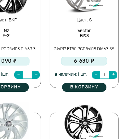
вет: BKF
Цвет: S
NZ
Vector
F-31
B193
5 PCD5x108 DIA63.3
7JxR17 ET50 PCD5x108 DIA63.35
 090 ₽
6 630 ₽
 1шт.
в наличии: 1 шт.
КОРЗИНУ
В КОРЗИНУ