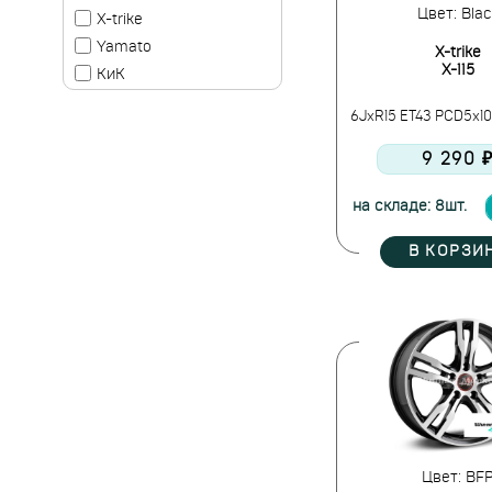
Цвет: Blac
X-trike
Yamato
X-trike
X-115
КиК
Скад
6JxR15 ET43 PCD5x10
9 290 
на складе: 8шт.
В КОРЗИ
Цвет: BF