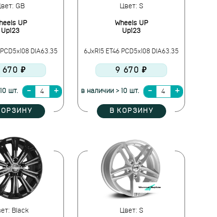
вет: GB
Цвет: S
heels UP
Wheels UP
Up123
Up123
 PCD5x108 DIA63.35
6JxR15 ET46 PCD5x108 DIA63.35
 670 ₽
9 670 ₽
10 шт.
в наличии > 10 шт.
КОРЗИНУ
В КОРЗИНУ
ет: Black
Цвет: S