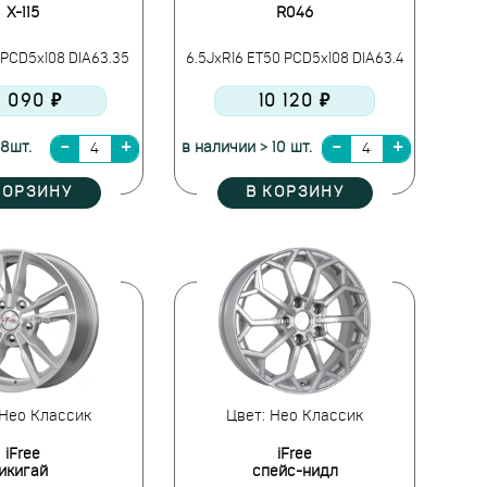
X-115
R046
 PCD5x108 DIA63.35
6.5JxR16 ET50 PCD5x108 DIA63.4
0 090 ₽
10 120 ₽
 8шт.
в наличии > 10 шт.
КОРЗИНУ
В КОРЗИНУ
 Нео Классик
Цвет: Нео Классик
iFree
iFree
икигай
спейс-нидл