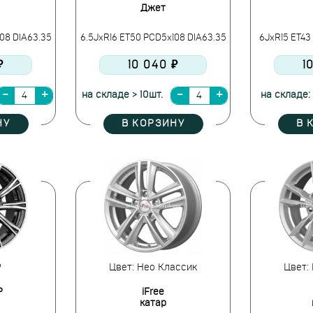
Джет
08 DIA63.35
6.5JxR16 ET50 PCD5x108 DIA63.35
6JxR15 ET43
₽
10 040 ₽
1
на складе > 10шт.
на складе:
НУ
В КОРЗИНУ
В 
P
Цвет: Нео Классик
Цвет:
P
iFree
катар