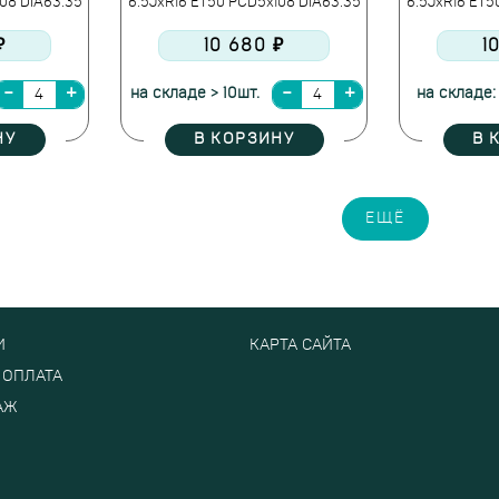
08 DIA63.35
6.5JxR16 ET50 PCD5x108 DIA63.35
6.5JxR16 ET5
₽
10 680 ₽
1
на складе > 10шт.
на складе:
НУ
В КОРЗИНУ
В 
ЕЩЁ
И
КАРТА САЙТА
 ОПЛАТА
АЖ