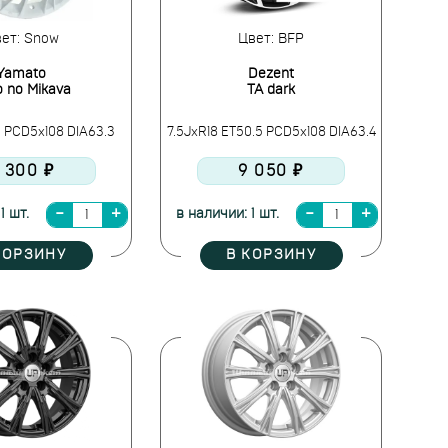
ет: Snow
Цвет: BFP
Yamato
Dezent
 no Mikava
TA dark
0 PCD5x108 DIA63.3
7.5JxR18 ET50.5 PCD5x108 DIA63.4
 300 ₽
9 050 ₽
1 шт.
в наличии: 1 шт.
КОРЗИНУ
В КОРЗИНУ