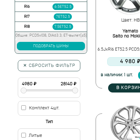
R16
6.5ET52.5
R17
7ET52.5
Цвет: HB
R18
7.5ET52.5
Yamato
Общие: PCD5x108, DIA63.3; ET-вылет(±5)
Saito no Moki
ПОДОБРАТЬ ШИНЫ
6.5JxR16 ET52.5 PCD5
4 980 
✕ СБРОСИТЬ ФИЛЬТР
в наличии: 1 шт.
В КОРЗИ
Комплект 4шт.
Тип
Литые