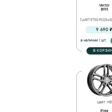
Vector
B193
7JxR17 ET50 PCD5x10
9 690 
в наличии: 1 шт.
В КОРЗИ
Цвет: HB
iFree