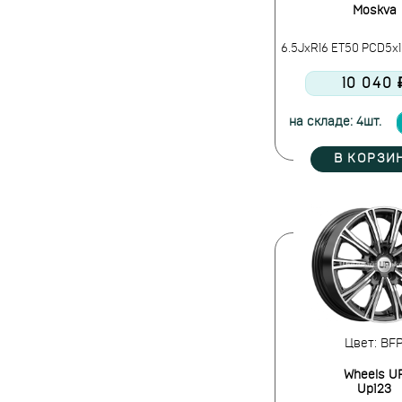
Moskva
6.5JxR16 ET50 PCD5x1
10 040 
на складе: 4шт.
В КОРЗИ
Цвет: BF
Wheels U
Up123