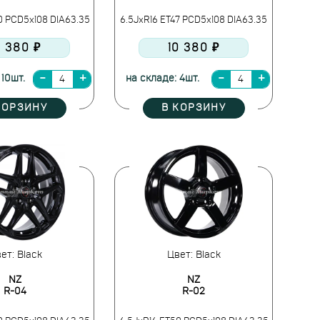
0 PCD5x108 DIA63.35
6.5JxR16 ET47 PCD5x108 DIA63.35
0 380 ₽
10 380 ₽
 10шт.
на складе: 4шт.
КОРЗИНУ
В КОРЗИНУ
ет: Black
Цвет: Black
NZ
NZ
R-04
R-02