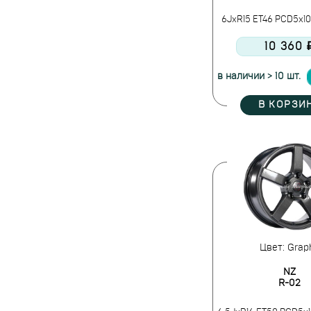
6JxR15 ET46 PCD5x10
10 360 
в наличии > 10 шт.
В КОРЗИ
Цвет: Graph
NZ
R-02