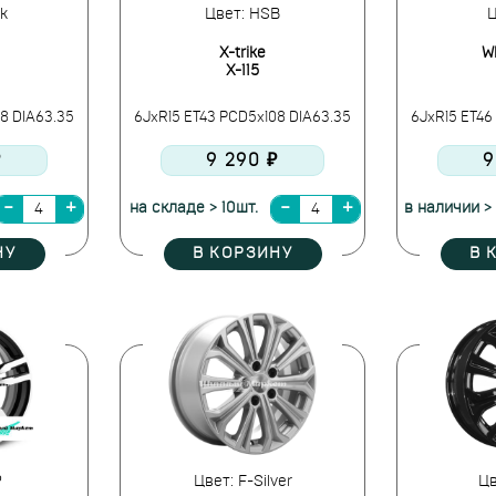
k
Цвет: HSB
Ц
X-trike
W
X-115
8 DIA63.35
6JxR15 ET43 PCD5x108 DIA63.35
6JxR15 ET46
₽
9 290 ₽
9
на складе > 10шт.
в наличии > 
НУ
В КОРЗИНУ
В 
P
Цвет: F-Silver
Цв