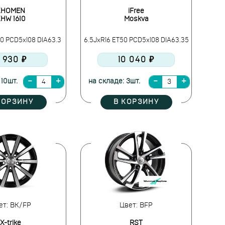
KHOMEN
iFree
HW 1610
Moskva
50 PCD5x108 DIA63.3
6.5JxR16 ET50 PCD5x108 DIA63.35
 930 ₽
10 040 ₽
 10шт.
на складе: 3шт.
КОРЗИНУ
В КОРЗИНУ
ет: BK/FP
Цвет: BFP
X-trike
RST