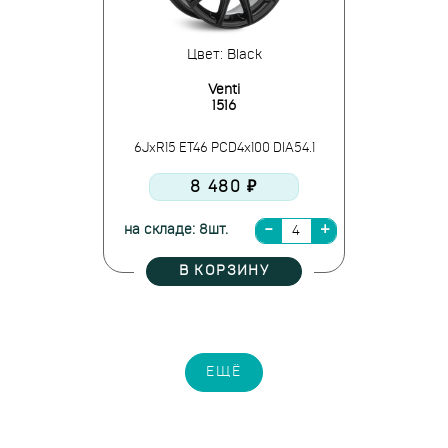
Цвет: Black
Venti
1516
6JxR15 ET46 PCD4x100 DIA54.1
8 480 ₽
на складе: 8шт.
В КОРЗИНУ
ЕЩЁ