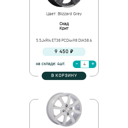
Цвет: Blizzard Grey
Скад
Крит
5.5JxR14 ET38 PCD4x98 DIA58.6
9 450 ₽
на складе: 4шт.
В КОРЗИНУ