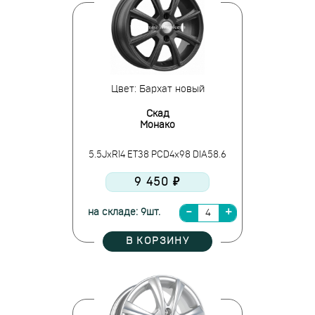
Цвет: Бархат новый
Скад
Монако
5.5JxR14 ET38 PCD4x98 DIA58.6
9 450 ₽
на складе: 9шт.
В КОРЗИНУ