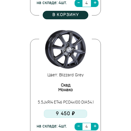
на складе: 4шт.
В КОРЗИНУ
Цвет: Blizzard Grey
Скад
Монако
5.5JxR14 ET46 PCD4x100 DIA54.1
9 450 ₽
на складе: 4шт.