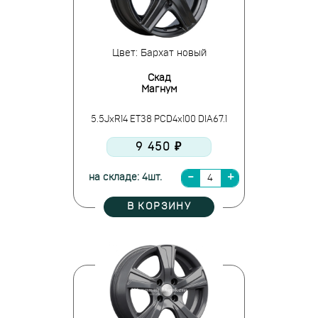
Цвет: Бархат новый
Скад
Магнум
5.5JxR14 ET38 PCD4x100 DIA67.1
9 450 ₽
на складе: 4шт.
В КОРЗИНУ