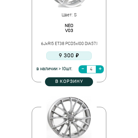
Цвет: S
NEO
V03
6JxR15 ET38 PCD5x100 DIA57.1
9 300 ₽
в наличии > 10шт.
В КОРЗИНУ