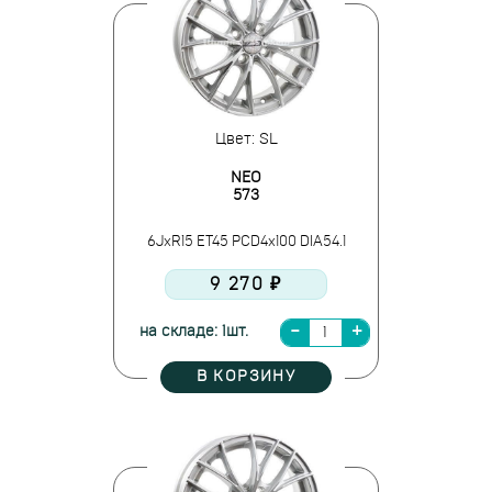
Цвет: SL
NEO
573
6JxR15 ET45 PCD4x100 DIA54.1
9 270 ₽
на складе: 1шт.
В КОРЗИНУ