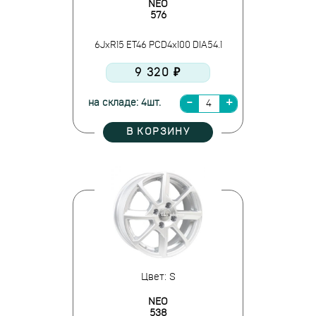
NEO
576
6JxR15 ET46 PCD4x100 DIA54.1
9 320 ₽
на складе: 4шт.
В КОРЗИНУ
Цвет: S
NEO
538