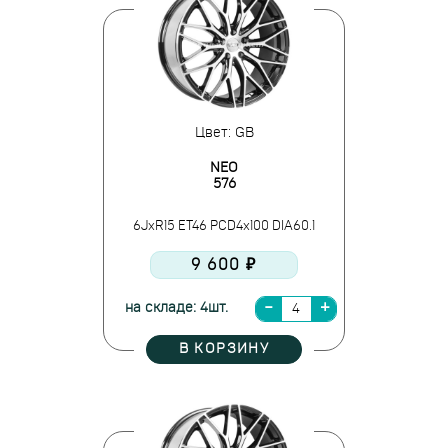
Цвет: GB
NEO
576
6JxR15 ET46 PCD4x100 DIA60.1
9 600 ₽
на складе: 4шт.
В КОРЗИНУ