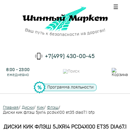
☰
+7(499) 430-00-45
8:00 - 23:00
ежедневно
Программа лояльности
Главная
/
Диски
/
Кик
/
Флэш
/
Диски кик флэш 5jxr14 pcd4x100 et35 dia67.1 bfp
ДИСКИ КИК ФЛЭШ 5JXR14 PCD4X100 ET35 DIA67.1