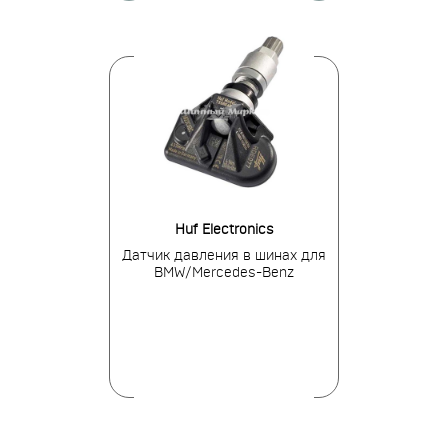
tronics
Huf Electronics
Pa
я в шинах для
Датчик давления в шинах для
Датчик давле
i/Kia
BMW/Mercedes-Benz
Toyot