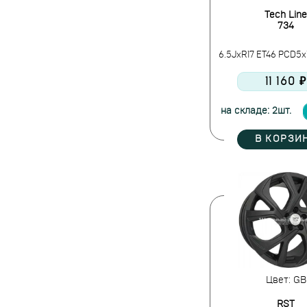
Tech Line
734
6.5JxR17 ET46 PCD5x11
11 160 ₽
на складе: 2шт.
В КОРЗИ
Цвет: GB
RST