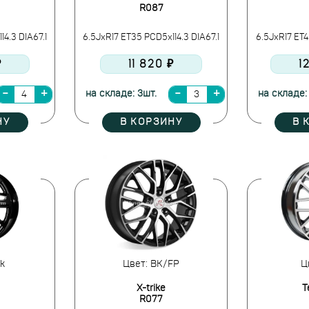
R087
4.3 DIA67.1
6.5JxR17 ET35 PCD5x114.3 DIA67.1
6.5JxR17 ET4
₽
11 820 ₽
1
на складе: 3шт.
на складе:
НУ
В КОРЗИНУ
В 
k
Цвет: BK/FP
Ц
X-trike
T
R077