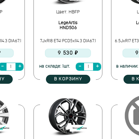
P
Цвет: HBFP
Ц
LegeArtis
L
HND506
4.3 DIA67.1
7JxR18 ET41 PCD5x114.3 DIA67.1
6.5JxR17 ET3
₽
9 530 ₽
9
на складе: 1шт.
в наличии: 
НУ
В КОРЗИНУ
В 