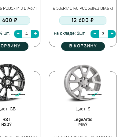
6 PCD5x114.3 DIA67.1
6.5JxR17 ET40 PCD5x114.3 DIA67.1
2 600 ₽
12 600 ₽
4 шт.
на складе: 3шт.
КОРЗИНУ
В КОРЗИНУ
вет: GB
Цвет: S
RST
LegeArtis
R207
Mi47