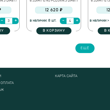
4.3 DIA67.1
6.5JxR17 ET45 PCD5x114.3 DIA67.1
6.5JxR17 ET3
₽
12 620 ₽
1
в наличии: 8 шт.
в наличии > 
НУ
В КОРЗИНУ
В 
ЕЩЁ
И
КАРТА САЙТА
 ОПЛАТА
АЖ