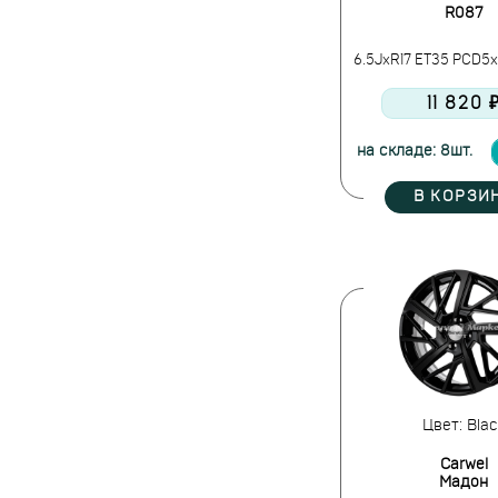
R087
6.5JxR17 ET35 PCD5x11
11 820 
на складе: 8шт.
В КОРЗИ
Цвет: Blac
Carwel
Мадон