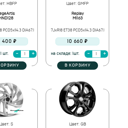
ет: HBFP
Цвет: GMFP
egeArtis
Replay
HND128
MI163
8 PCD5x114.3 DIA67.1
7JxR18 ET38 PCD5x114.3 DIA67.1
0 400 ₽
10 660 ₽
1 шт.
на складе: 1шт.
КОРЗИНУ
В КОРЗИНУ
Цвет: S
Цвет: GB