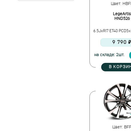
Цвет: HBF
LegeArtis
HND526
6.5JxR17 ET40 PCD5x11
9 790 
на складе: 2шт.
В КОРЗИ
Цвет: BF