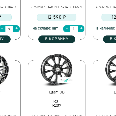
4.3 DIA67.1
6.5JxR17 ET48 PCD5x114.3 DIA67.1
6.5JxR17 ET4
₽
12 590 ₽
1
на складе: 1шт.
в наличии: 
НУ
В КОРЗИНУ
В 
P
Цвет: GB
Ц
RST
R207