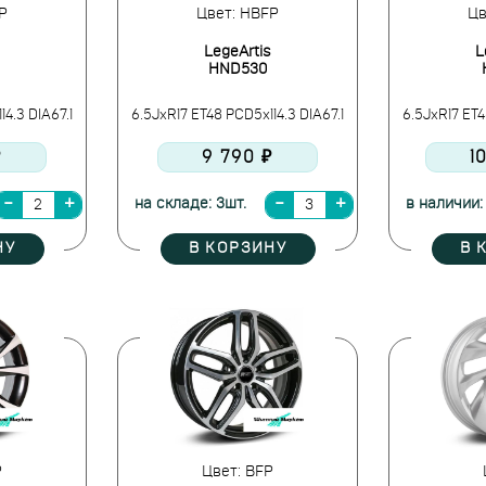
P
Цвет: HBFP
Цв
LegeArtis
L
HND530
4.3 DIA67.1
6.5JxR17 ET48 PCD5x114.3 DIA67.1
6.5JxR17 ET4
₽
9 790 ₽
1
на складе: 3шт.
в наличии: 
НУ
В КОРЗИНУ
В 
P
Цвет: BFP