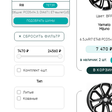
R18
7ET39
Общие: PCD5x114.3, DIA67.1; ET-вылет(±5)
Цвет: BF
ПОДОБРАТЬ ШИНЫ
Yamato
Mijuno
✕ СБРОСИТЬ ФИЛЬТР
6.5JxR17 ET48 PCD5x11
7 470 
в наличии: 2 шт.
В КОРЗИ
Комплект 4шт.
Тип
Литые
Кованые