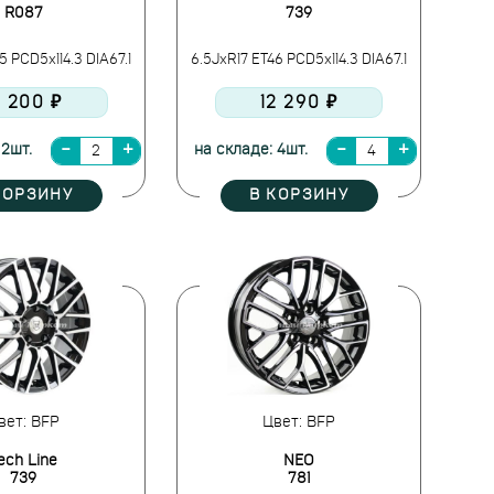
R087
739
5 PCD5x114.3 DIA67.1
6.5JxR17 ET46 PCD5x114.3 DIA67.1
2 200 ₽
12 290 ₽
 2шт.
на складе: 4шт.
КОРЗИНУ
В КОРЗИНУ
вет: BFP
Цвет: BFP
ech Line
NEO
739
781