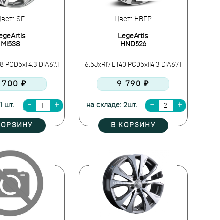
вет: SF
Цвет: HBFP
egeArtis
LegeArtis
Mi538
HND526
8 PCD5x114.3 DIA67.1
6.5JxR17 ET40 PCD5x114.3 DIA67.1
 700 ₽
9 790 ₽
1 шт.
на складе: 2шт.
КОРЗИНУ
В КОРЗИНУ