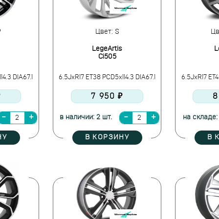
P
Цвет: S
Цв
LegeArtis
L
Ci505
4.3 DIA67.1
6.5JxR17 ET38 PCD5x114.3 DIA67.1
6.5JxR17 ET4
₽
7 950 ₽
8
в наличии: 2 шт.
на складе:
НУ
В КОРЗИНУ
В 