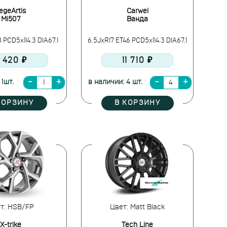
egeArtis
Carwel
Mi507
Ванда
 PCD5x114.3 DIA67.1
6.5JxR17 ET46 PCD5x114.3 DIA67.1
1 420 ₽
11 710 ₽
 1шт.
в наличии: 4 шт.
КОРЗИНУ
В КОРЗИНУ
т: HSB/FP
Цвет: Matt Black
X-trike
Tech Line