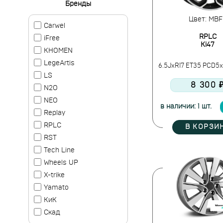
Бренды
Цвет: MBF
Carwel
RPLC
iFree
Ki47
KHOMEN
LegeArtis
6.5JxR17 ET35 PCD5x11
LS
8 300 
N2O
NEO
в наличии: 1 шт.
Replay
RPLC
В КОРЗИ
RST
Tech Line
Wheels UP
X-trike
Yamato
КиК
Скад