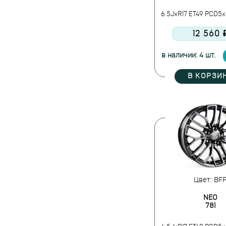
6.5JxR17 ET49 PCD5x11
12 560 
в наличии: 4 шт.
В КОРЗИ
Цвет: BF
NEO
781