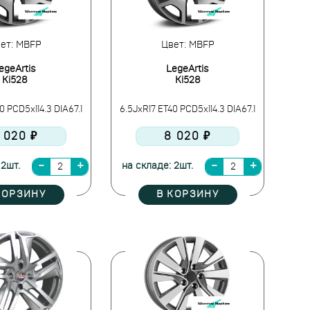
ет: MBFP
Цвет: MBFP
egeArtis
LegeArtis
Ki528
Ki528
0 PCD5x114.3 DIA67.1
6.5JxR17 ET40 PCD5x114.3 DIA67.1
 020 ₽
8 020 ₽
 2шт.
на складе: 2шт.
КОРЗИНУ
В КОРЗИНУ