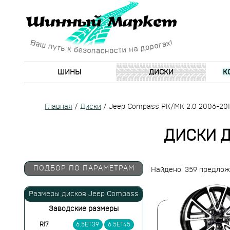
ШИНЫ
ДИСКИ
К
Главная
/
Диски
/
Jeep Compass PK/MK 2.0 2006-20
ДИСКИ Д
ПОДБОР ПО ПАРАМЕТРАМ
Найдено: 359 предло
Размеры дисков Jeep Compass
Заводские размеры
R17
6.5ET39
6.5ET45