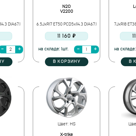
N2O
L
V2200
4.3 DIA67.1
6.5JxR17 ET50 PCD5x114.3 DIA67.1
7JxR18 ET38
11 160 ₽
1
на складе: 1шт.
на складе:
НУ
В КОРЗИНУ
В 
Цвет: HS
Цве
X-trike