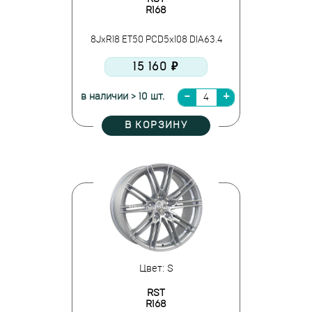
R168
8JxR18 ET50 PCD5x108 DIA63.4
15 160 ₽
в наличии > 10 шт.
В КОРЗИНУ
Цвет: S
RST
R168