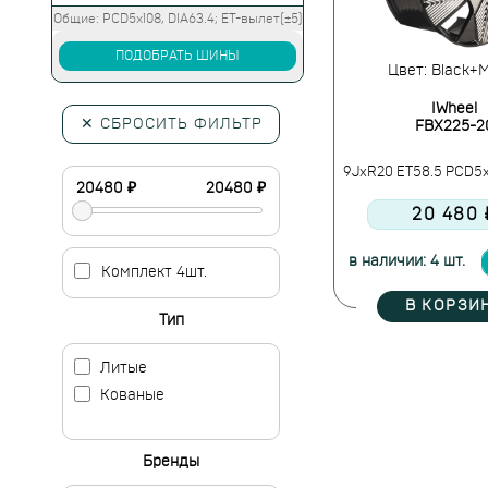
Общие: PCD5x108, DIA63.4; ET-вылет(±5)
ПОДОБРАТЬ ШИНЫ
Цвет: Black+Mi
IWheel
✕ СБРОСИТЬ ФИЛЬТР
FBX225-2
9JxR20 ET58.5 PCD5x
20 480 
в наличии: 4 шт.
Комплект 4шт.
В КОРЗИ
Тип
Литые
Кованые
Бренды