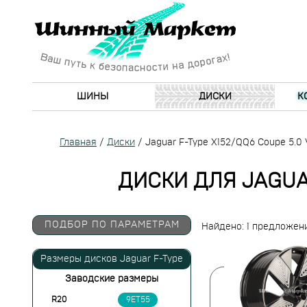
ШИНЫ
ДИСКИ
К
Главная
/
Диски
/
Jaguar F-Type X152/QQ6 Coupe 5.0
ДИСКИ ДЛЯ JAGUAR
ПОДБОР ПО ПАРАМЕТРАМ
Найдено: 1 предложен
Размеры дисков Jaguar F-Type
Заводские размеры
R20
9ET55