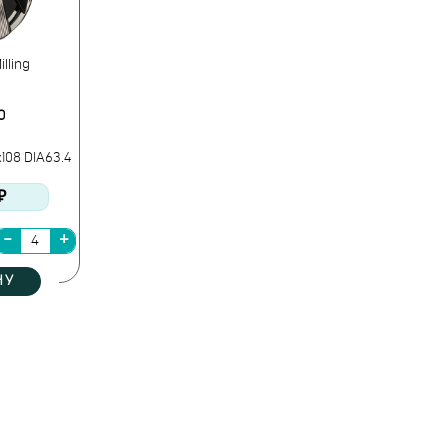
lling
0
108 DIA63.4
₽
НУ