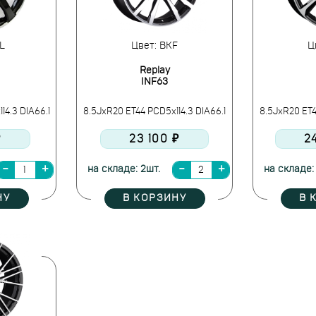
L
Цвет: BKF
Ц
Replay
INF63
14.3 DIA66.1
8.5JxR20 ET44 PCD5x114.3 DIA66.1
8.5JxR20 ET4
₽
23 100 ₽
2
на складе: 2шт.
на складе:
НУ
В КОРЗИНУ
В 