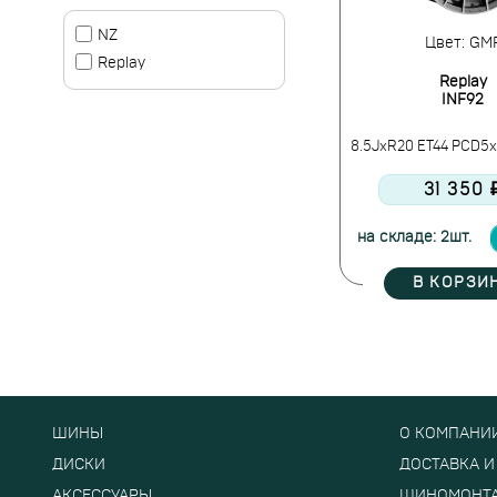
NZ
Цвет: GM
Replay
Replay
INF92
8.5JxR20 ET44 PCD5x1
31 350 
на складе: 2шт.
В КОРЗИ
ШИНЫ
О КОМПАНИ
ДИСКИ
ДОСТАВКА И
АКСЕССУАРЫ
ШИНОМОНТ