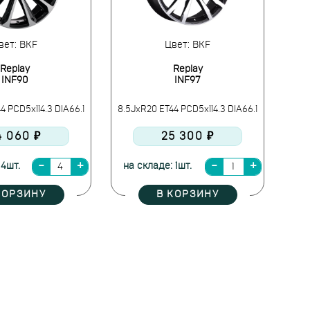
вет: BKF
Цвет: BKF
Replay
Replay
INF90
INF97
4 PCD5x114.3 DIA66.1
8.5JxR20 ET44 PCD5x114.3 DIA66.1
4 060 ₽
25 300 ₽
 4шт.
на складе: 1шт.
КОРЗИНУ
В КОРЗИНУ