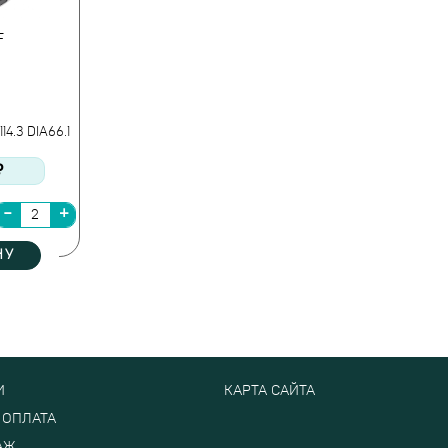
F
14.3 DIA66.1
₽
НУ
И
КАРТА САЙТА
 ОПЛАТА
АЖ