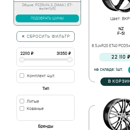
Общие: PCD5x114.3, DIA66.1; ET-
вылет(±5)
ПОДОБРАТЬ ШИНЫ
Цвет: BKP
NZ
F-51
✕ СБРОСИТЬ ФИЛЬТР
8.5JxR20 ET40 PCD5x1
22 110 
на складе: 1шт.
Комплект 4шт.
В КОРЗИ
Тип
Литые
Кованые
Бренды