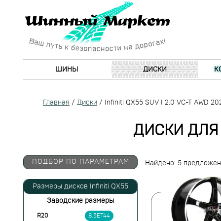
ШИНЫ
ДИСКИ
К
Главная
/
Диски
/
Infiniti QX55 SUV I 2.0 VC-T AWD 20
ДИСКИ ДЛЯ I
ПОДБОР ПО ПАРАМЕТРАМ
Найдено: 5 предложе
Размеры дисков Infiniti QX55
Заводские размеры
R20
8.5ET44