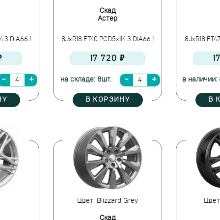
Скад
Астер
4.3 DIA66.1
8JxR18 ET40 PCD5x114.3 DIA66.1
8JxR18 ET47
₽
17 720 ₽
1
на складе: 8шт.
в наличии: 
НУ
В КОРЗИНУ
В 
Цвет: Blizzard Grey
Цвет
Скад