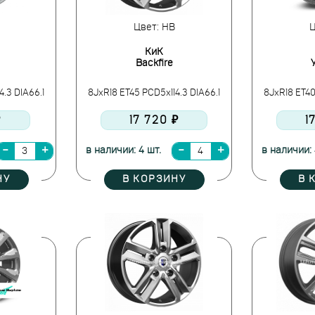
Цвет: HB
Ц
КиК
Backfire
4.3 DIA66.1
8JxR18 ET45 PCD5x114.3 DIA66.1
8JxR18 ET40
₽
17 720 ₽
1
в наличии: 4 шт.
в наличии: 
НУ
В КОРЗИНУ
В 