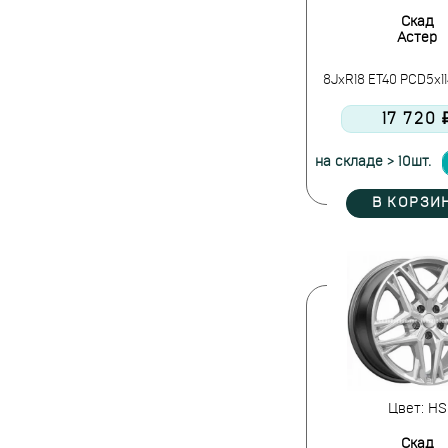
Скад
Астер
8JxR18 ET40 PCD5x11
17 720 
на складе > 10шт.
В КОРЗИ
Цвет: HS
Скад