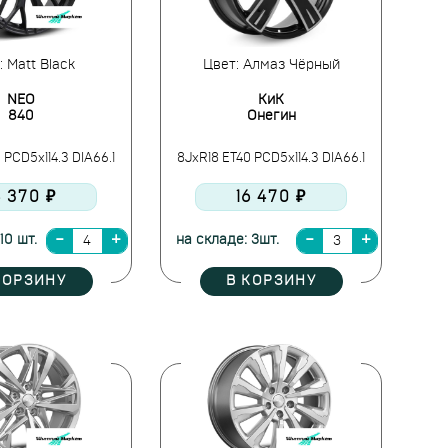
: Matt Black
Цвет: Алмаз Чёрный
NEO
КиК
840
Онегин
 PCD5x114.3 DIA66.1
8JxR18 ET40 PCD5x114.3 DIA66.1
4 370 ₽
16 470 ₽
10 шт.
на складе: 3шт.
КОРЗИНУ
В КОРЗИНУ