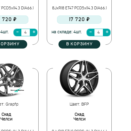
 PCD5x114.3 DIA66.1
8JxR18 ET47 PCD5x114.3 DIA66.1
7 720 ₽
17 720 ₽
 4шт.
на складе: 4шт.
КОРЗИНУ
В КОРЗИНУ
т: Grapfp
Цвет: BFP
Скад
Скад
Челси
Челси