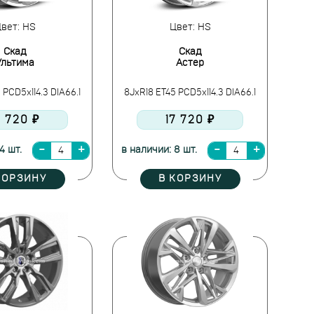
вет: HS
Цвет: HS
Скад
Скад
Ультима
Астер
 PCD5x114.3 DIA66.1
8JxR18 ET45 PCD5x114.3 DIA66.1
7 720 ₽
17 720 ₽
4 шт.
в наличии: 8 шт.
КОРЗИНУ
В КОРЗИНУ