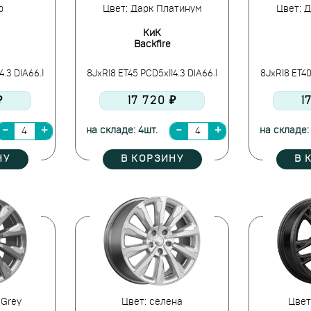
p
Цвет: Дарк Платинум
Цвет: 
КиК
Backfire
4.3 DIA66.1
8JxR18 ET45 PCD5x114.3 DIA66.1
8JxR18 ET40
₽
17 720 ₽
1
на складе: 4шт.
на складе:
НУ
В КОРЗИНУ
В 
 Grey
Цвет: селена
Цвет