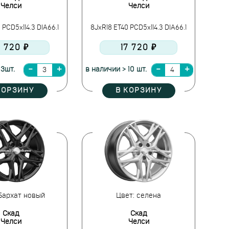
Челси
Челси
 PCD5x114.3 DIA66.1
8JxR18 ET40 PCD5x114.3 DIA66.1
7 720 ₽
17 720 ₽
 3шт.
в наличии > 10 шт.
КОРЗИНУ
В КОРЗИНУ
Бархат новый
Цвет: селена
Скад
Скад
Челси
Челси