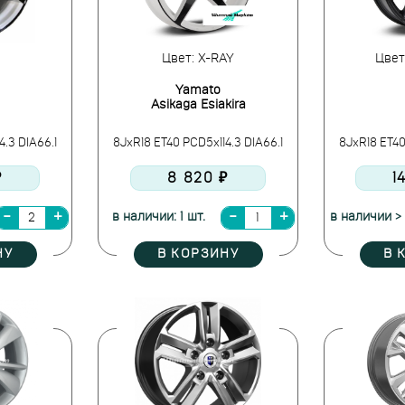
Цвет: X-RAY
Цвет
Yamato
Asikaga Esiakira
4.3 DIA66.1
8JxR18 ET40 PCD5x114.3 DIA66.1
8JxR18 ET40
₽
8 820 ₽
1
в наличии: 1 шт.
в наличии > 
НУ
В КОРЗИНУ
В 