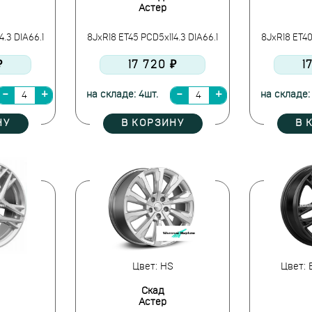
Астер
4.3 DIA66.1
8JxR18 ET45 PCD5x114.3 DIA66.1
8JxR18 ET40
₽
17 720 ₽
1
на складе: 4шт.
на складе:
НУ
В КОРЗИНУ
В 
Цвет: HS
Цвет: 
Скад
Астер