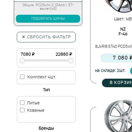
Общие: PCD5x114.3, DIA66.1; ET-
вылет(±5)
ПОДОБРАТЬ ШИНЫ
Цвет: WB
NZ
F-46
✕ СБРОСИТЬ ФИЛЬТР
8JxR18 ET40 PCD5x11
7 080 
на складе: 2шт.
Комплект 4шт.
В КОРЗИ
Тип
Литые
Кованые
Бренды