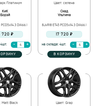
Дарк Платинум
Цвет: селена
КиК
Скад
Борэй
Ультима
 PCD5x114.3 DIA66.1
8JxR18 ET45 PCD5x114.3 DIA66.1
7 720 ₽
17 720 ₽
 4шт.
на складе: 4шт.
КОРЗИНУ
В КОРЗИНУ
: Matt Black
Цвет: Grap