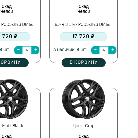
Скад
Скад
Челси
Челси
 PCD5x114.3 DIA66.1
8JxR18 ET47 PCD5x114.3 DIA66.1
7 720 ₽
17 720 ₽
8 шт.
в наличии: 8 шт.
КОРЗИНУ
В КОРЗИНУ
: Matt Black
Цвет: Grap
Скад
Скад