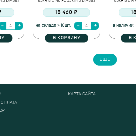
4.3 DIA66.1
8JxR18 ET40 PCD5x114.3 DIA66.1
8JxR18 ET47
₽
18 460 ₽
1
на складе > 10шт.
в наличии: 
НУ
В КОРЗИНУ
В 
ЕЩЁ
И
КАРТА САЙТА
 ОПЛАТА
АЖ