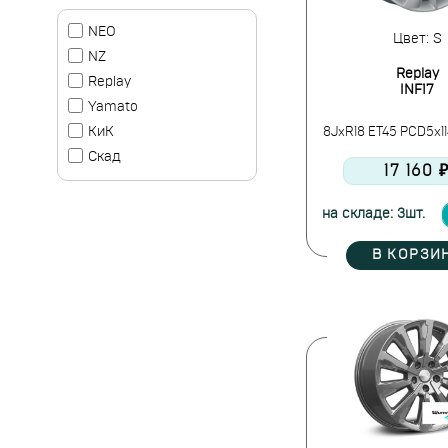
NEO
Цвет: S
NZ
Replay
Replay
INF17
Yamato
КиК
8JxR18 ET45 PCD5x11
Скад
17 160 
на складе: 3шт.
В КОРЗИ