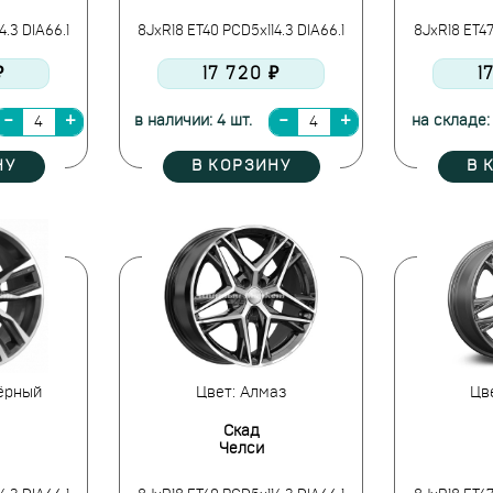
4.3 DIA66.1
8JxR18 ET40 PCD5x114.3 DIA66.1
8JxR18 ET47
₽
17 720 ₽
1
в наличии: 4 шт.
на складе:
НУ
В КОРЗИНУ
В 
ёрный
Цвет: Алмаз
Цве
Скад
Челси