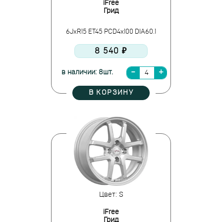
iFree
Грид
6JxR15 ET45 PCD4x100 DIA60.1
8 540 ₽
в наличии: 8шт.
В КОРЗИНУ
Цвет: S
iFree
Грид