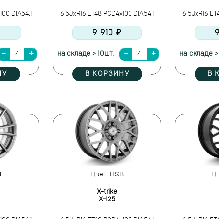
100 DIA54.1
6.5JxR16 ET48 PCD4x100 DIA54.1
6.5JxR16 ET
₽
9 910 ₽
9
на складе > 10шт.
на складе >
НУ
В КОРЗИНУ
В 
B
Цвет: HSB
Цв
X-trike
X-125