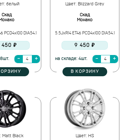
ет: белый
Цвет: Blizzard Grey
Скад
Скад
Монако
Монако
46 PCD4x100 DIA54.1
5.5JxR14 ET46 PCD4x100 DIA54.1
 450 ₽
9 450 ₽
 8шт.
на складе: 4шт.
КОРЗИНУ
В КОРЗИНУ
: Matt Black
Цвет: HS