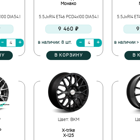
Монако
100 DIA54.1
5.5JxR14 ET46 PCD4x100 DIA54.1
5.5JxR14 ET
₽
9 460 ₽
9
в наличии: 8 шт.
в наличии > 
НУ
В КОРЗИНУ
В 
P
Цвет: BKM
Цв
P
X-trike
X-125