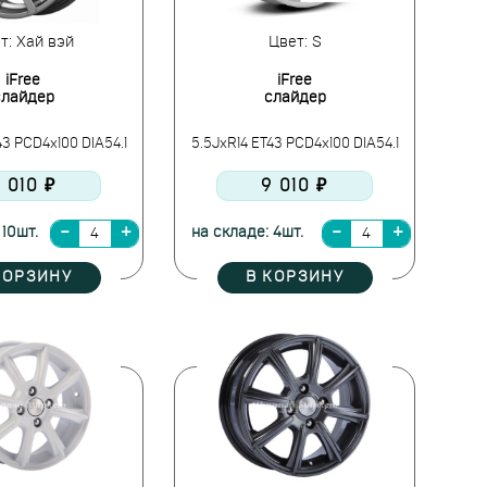
т: Хай вэй
Цвет: S
iFree
iFree
слайдер
слайдер
43 PCD4x100 DIA54.1
5.5JxR14 ET43 PCD4x100 DIA54.1
 010 ₽
9 010 ₽
 10шт.
на складе: 4шт.
КОРЗИНУ
В КОРЗИНУ