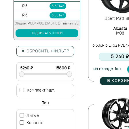
R15
5.5ET46
R16
6.5ET47
Цвет: Matt B
Общие: PCD4x100, DIA54.1; ET-вылет(±5)
Alcasta
ПОДОБРАТЬ ШИНЫ
M03
6.5JxR16 ET52 PCD4x
✕ СБРОСИТЬ ФИЛЬТР
5 260 
на складе: 1шт.
В КОРЗИ
Комплект 4шт.
Тип
Литые
Кованые