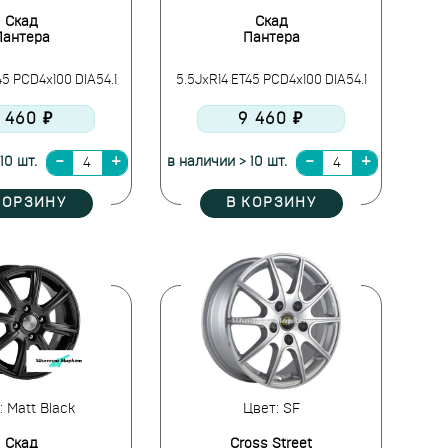
Скад
Скад
Пантера
Пантера
45 PCD4x100 DIA54.1
5.5JxR14 ET45 PCD4x100 DIA54.1
 460 ₽
9 460 ₽
10 шт.
в наличии > 10 шт.
КОРЗИНУ
В КОРЗИНУ
: Matt Black
Цвет: SF
Скад
Cross Street