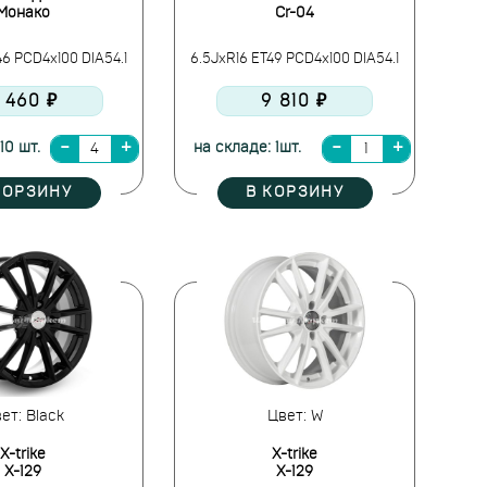
Монако
Cr-04
46 PCD4x100 DIA54.1
6.5JxR16 ET49 PCD4x100 DIA54.1
 460 ₽
9 810 ₽
10 шт.
на складе: 1шт.
КОРЗИНУ
В КОРЗИНУ
ет: Black
Цвет: W
X-trike
X-trike
X-129
X-129