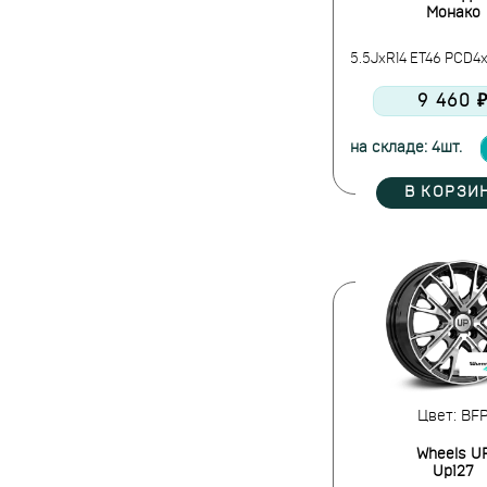
Монако
5.5JxR14 ET46 PCD4x
9 460 
на складе: 4шт.
В КОРЗИ
Цвет: BF
Wheels U
Up127