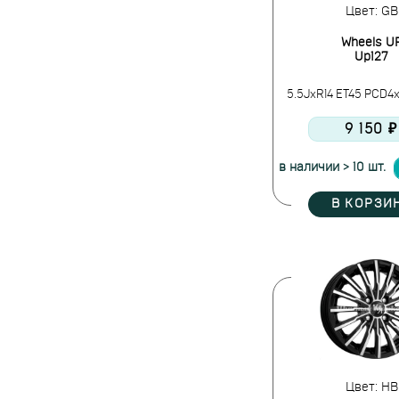
Цвет: GB
Wheels U
Up127
5.5JxR14 ET45 PCD4x
9 150 ₽
в наличии > 10 шт.
В КОРЗИ
Цвет: HB