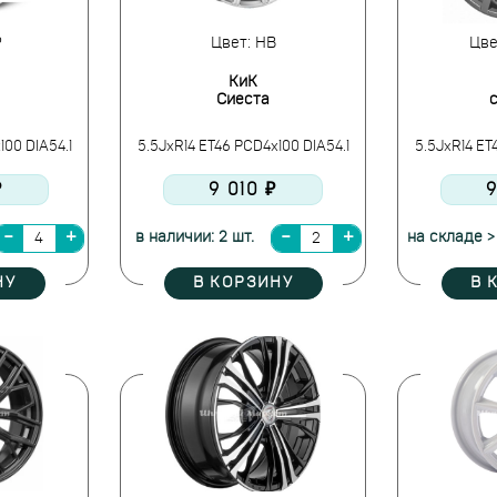
P
Цвет: HB
Цве
КиК
Сиеста
100 DIA54.1
5.5JxR14 ET46 PCD4x100 DIA54.1
5.5JxR14 ET
₽
9 010 ₽
9
в наличии: 2 шт.
на складе >
НУ
В КОРЗИНУ
В 