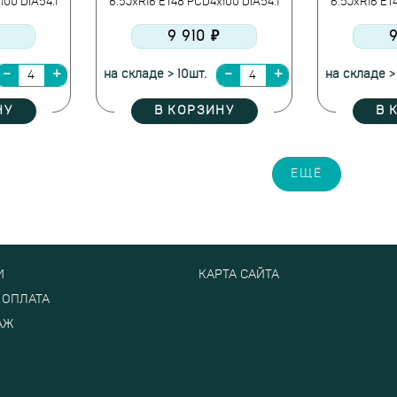
100 DIA54.1
6.5JxR16 ET48 PCD4x100 DIA54.1
6.5JxR16 ET
9 910 ₽
9
на складе > 10шт.
на складе >
НУ
В КОРЗИНУ
В 
ЕЩЁ
И
КАРТА САЙТА
 ОПЛАТА
АЖ