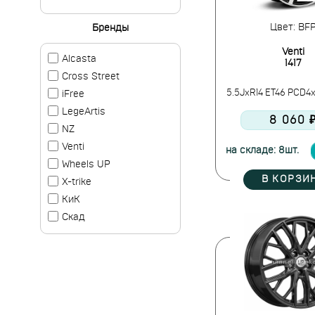
Цвет: BF
Бренды
Venti
Alcasta
1417
Cross Street
5.5JxR14 ET46 PCD4x
iFree
LegeArtis
8 060 
NZ
Venti
на складе: 8шт.
Wheels UP
В КОРЗИ
X-trike
КиК
Скад