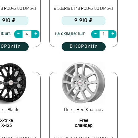
48 PCD4x100 DIA54.1
6.5JxR16 ET48 PCD4x100 DIA54.1
 910 ₽
9 910 ₽
 10шт.
на складе: 1шт.
КОРЗИНУ
В КОРЗИНУ
ет: Black
Цвет: Нео Классик
X-trike
iFree
X-125
слайдер