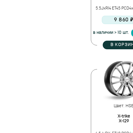
5.5JxR14 ET45 PCD4x
9 860 
в наличии > 10 шт.
В КОРЗИ
Цвет: HS
X-trike
X-129