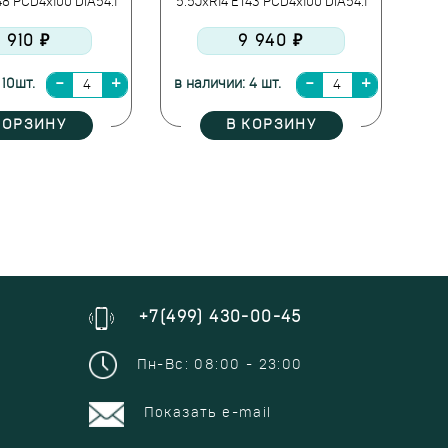
48 PCD4x100 DIA54.1
5.5JxR14 ET43 PCD4x100 DIA54.1
 910 ₽
9 940 ₽
 10шт.
в наличии: 4 шт.
КОРЗИНУ
В КОРЗИНУ
+7(499) 430-00-45
Пн-Вс: 08:00 - 23:00
Показать e-mail