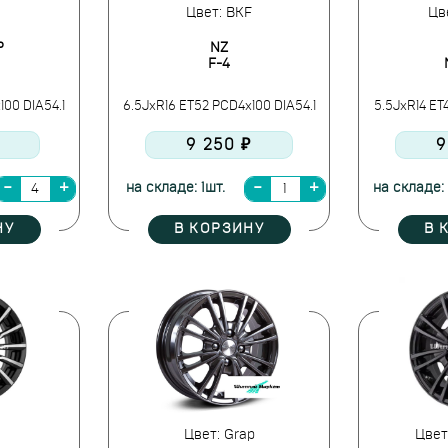
Цвет: BKF
Цв
P
NZ
F-4
100 DIA54.1
6.5JxR16 ET52 PCD4x100 DIA54.1
5.5JxR14 ET
9 250 ₽
9
на складе: 1шт.
на складе:
НУ
В КОРЗИНУ
В 
Цвет: Grap
Цвет