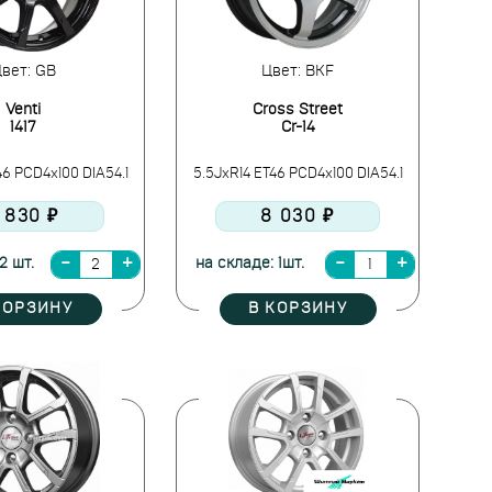
вет: GB
Цвет: BKF
Venti
Cross Street
1417
Cr-14
46 PCD4x100 DIA54.1
5.5JxR14 ET46 PCD4x100 DIA54.1
 830 ₽
8 030 ₽
2 шт.
на складе: 1шт.
КОРЗИНУ
В КОРЗИНУ