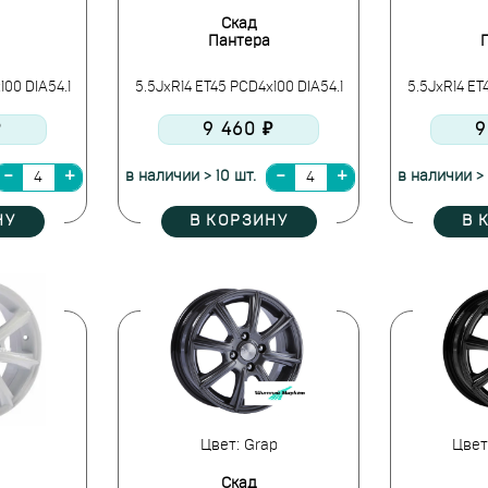
Скад
Пантера
100 DIA54.1
5.5JxR14 ET45 PCD4x100 DIA54.1
5.5JxR14 ET
₽
9 460 ₽
9
в наличии > 10 шт.
в наличии > 
НУ
В КОРЗИНУ
В 
Цвет: Grap
Цвет
Скад