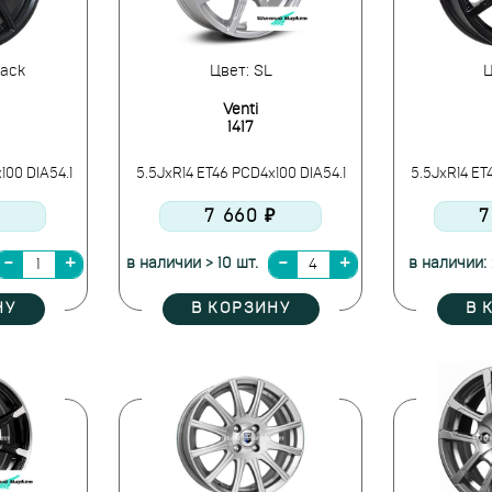
lack
Цвет: SL
Ц
Venti
1417
100 DIA54.1
5.5JxR14 ET46 PCD4x100 DIA54.1
5.5JxR14 ET
₽
7 660 ₽
7
в наличии > 10 шт.
в наличии: 
НУ
В КОРЗИНУ
В 