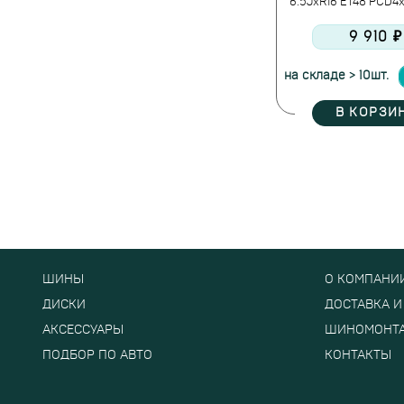
6.5JxR16 ET48 PCD4x
9 910 ₽
на складе > 10шт.
В КОРЗИ
ШИНЫ
О КОМПАНИ
ДИСКИ
ДОСТАВКА И
АКСЕССУАРЫ
ШИНОМОНТ
ПОДБОР ПО АВТО
КОНТАКТЫ