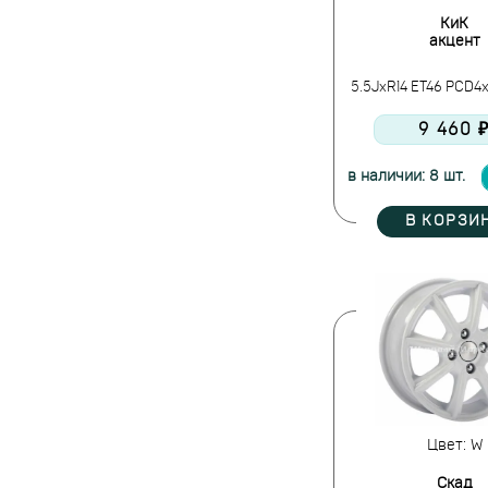
КиК
акцент
5.5JxR14 ET46 PCD4x
9 460 
в наличии: 8 шт.
В КОРЗИ
Цвет: W
Скад