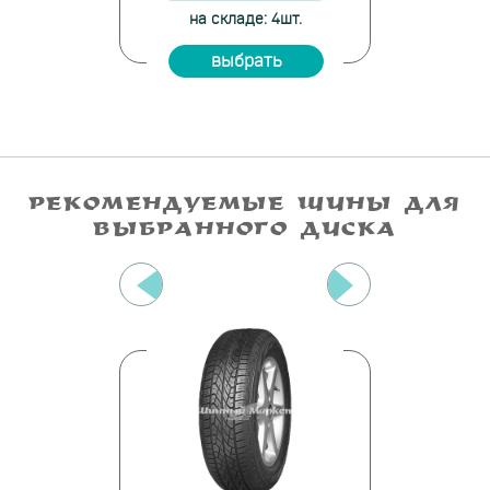
е: 4шт.
на складе: 4шт.
на скла
ать
выбрать
вы
РЕКОМЕНДУЕМЫЕ ШИНЫ ДЛЯ
ВЫБРАННОГО ДИСКА