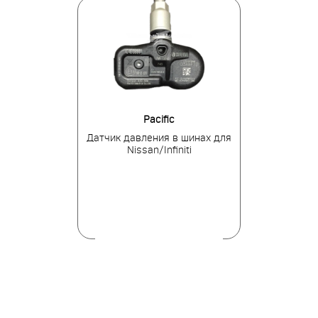
tronics
Pacific
BH
ния в шинах
Датчик давления в шинах для
Датчик давле
альный
Nissan/Infiniti
Hyun