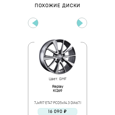
ПОХОЖИЕ ДИСКИ
: SF
Цвет: GMF
Цве
lay
Replay
Re
61
KI269
K
5x114.3 DIA67.1
7JxR17 ET47 PCD5x114.3 DIA67.1
7JxR17 ET47 PC
30 ₽
16 090 ₽
19 