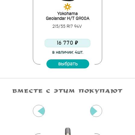
lli
Yokohama
T
rgy
Geolandar H/T G900A
Prox
17 101Y
215/55 R17 94V
215/50
00 ₽
16 770 ₽
12 
и >10шт.
в наличии: 4шт.
на скл
ать
выбрать
вы
ВМЕСТЕ С ЭТИМ ПОКУПАЮТ