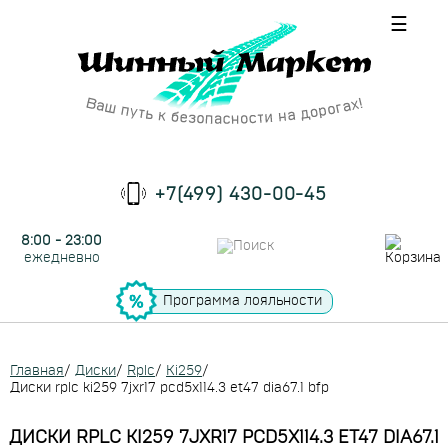
☰
+7(499) 430-00-45
8:00 - 23:00
ежедневно
Программа лояльности
Главная
/
Диски
/
Rplc
/
Ki259
/
Диски rplc ki259 7jxr17 pcd5x114.3 et47 dia67.1 bfp
ДИСКИ RPLC KI259 7JXR17 PCD5X114.3 ET47 DIA67.1